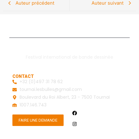
Auteur précédent
Auteur suivant
Festival international de bande dessinée
CONTACT
+32 (0)497 31 78 62
tournai.lesbulles@gmail.com
Boulevard du Roi Albert, 23 - 7500 Tournai
1007.146.743
FAIRE UNE DEMANDE