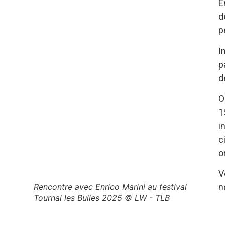
E
d
p
I
p
d
O
1
i
c
o
V
Rencontre avec Enrico Marini au festival
n
Tournai les Bulles 2025 © LW - TLB