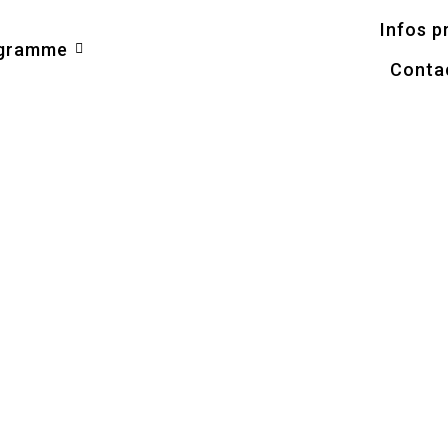
Infos p
ogramme
Conta
Les stands