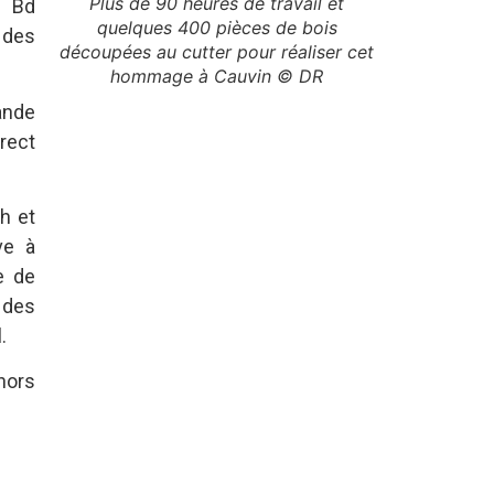
Plus de 90 heures de travail et
e Bd
quelques 400 pièces de bois
 des
découpées au cutter pour réaliser cet
hommage à Cauvin © DR
ande
rect
5h et
ve à
e de
 des
.
hors