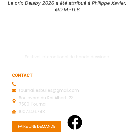
Le prix Delaby 2026 a été attribué à Philippe Xavier.
©D.M.-TLB
Festival international de bande dessinée
CONTACT
tournai.lesbulles@gmail.com
Boulevard du Roi Albert, 23
7500 Tournai
1007.146.743
FAIRE UNE DEMANDE