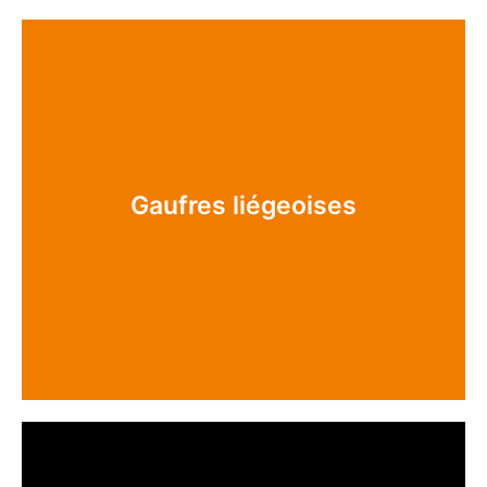
Gaufres liégeoises
Gaufres liégeoises
Venez déguster de succulentes gaufres de Liège au bar
du festival.