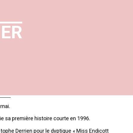
IER
rnai.
ie sa première histoire courte en 1996.
ristophe Derrien pour le dyptique « Miss Endicott