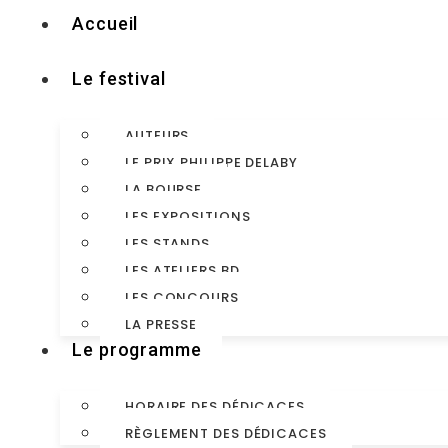
Accueil
Le festival
AUTEURS
LE PRIX PHILIPPE DELABY
LA BOURSE
LES EXPOSITIONS
LES STANDS
LES ATELIERS BD
LES CONCOURS
LA PRESSE
Le programme
HORAIRE DES DÉDICACES
RÈGLEMENT DES DÉDICACES