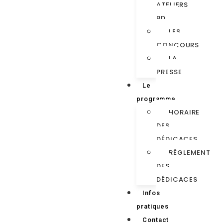
ATELIERS
BD
LES
CONCOURS
LA
PRESSE
Le
programme
HORAIRE
DES
DÉDICACES
RÈGLEMENT
DES
DÉDICACES
Infos
pratiques
Contact