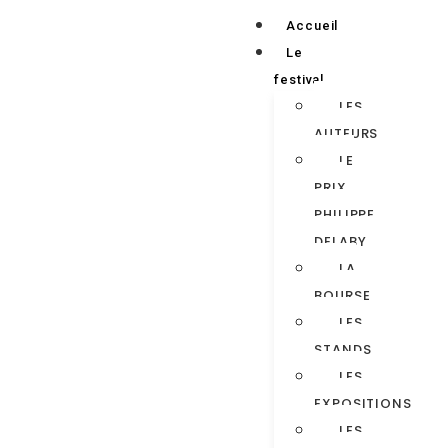
Accueil
Le
festival
LES
AUTEURS
LE
PRIX
PHILIPPE
DELABY
LA
BOURSE
LES
STANDS
LES
EXPOSITIONS
LES