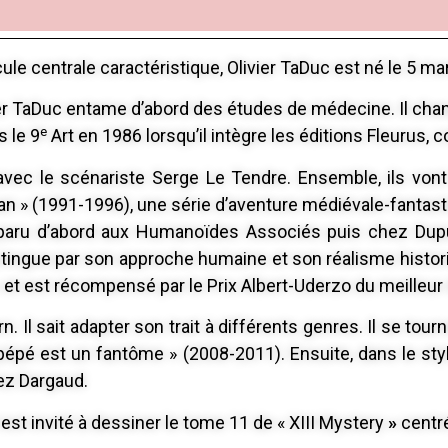
ule centrale caractéristique, Olivier TaDuc est né le 5 ma
ivier TaDuc entame d’abord des études de médecine. Il cha
e
s le 9
Art en 1986 lorsqu’il intègre les éditions Fleurus, co
avec le scénariste Serge Le Tendre. Ensemble, ils vont
uan » (1991-1996), une série d’aventure médiévale-fantas
 paru d’abord aux Humanoïdes Associés puis chez Du
stingue par son approche humaine et son réalisme histori
» et est récompensé par le Prix Albert-Uderzo du meilleur
 Il sait adapter son trait à différents genres. Il se tour
pépé est un fantôme » (2008-2011). Ensuite, dans le style
ez Dargaud.
 est invité à dessiner le tome 11 de « XIII Mystery
»
centré