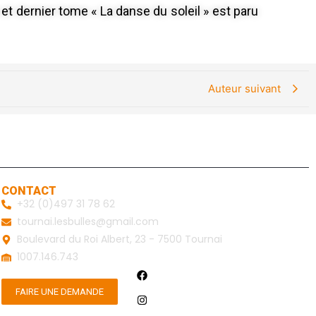
e et dernier tome « La danse du soleil » est paru
Auteur suivant
CONTACT
+32 (0)497 31 78 62
tournai.lesbulles@gmail.com
Boulevard du Roi Albert, 23 - 7500 Tournai
1007.146.743
FAIRE UNE DEMANDE