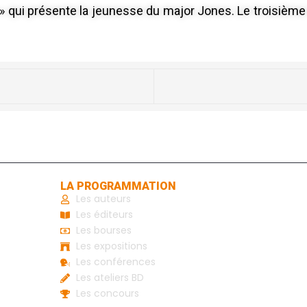
ilogy » qui présente la jeunesse du major Jones. Le troisièm
LA PROGRAMMATION
Les auteurs
Les éditeurs
Les bourses
Les expositions
Les conférences
Les ateliers BD
Les concours