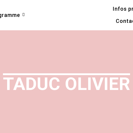
Infos p
ogramme
Conta
TADUC OLIVIER